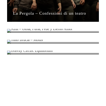
La Pergola – Confessioni di un teatro
Azul – Gioia, Furia, Fede y Eterno Amor
Tutto Brucia – Motus
Gravity Circus: Equilibrium